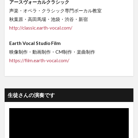
アースヴォーカルクラシック
声楽・オペラ・クラシック専門ボーカル教室
秋葉原・高田馬場・池袋・渋谷・新宿
http://classic.earth-vocal.com/
Earth Vocal Studio Film
映像制作・動画制作・CM制作・楽曲制作
https://film.earth-vocal.com/
生徒さんの演奏です
動
画
プ
レ
ー
ヤ
ー