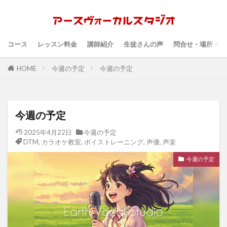
コース
レッスン料金
講師紹介
生徒さんの声
問合せ・場所・時
HOME
今週の予定
今週の予定
今週の予定
2025年4月22日
今週の予定
DTM
,
カラオケ教室
,
ボイストレーニング
,
声優
,
声楽
今週の予定