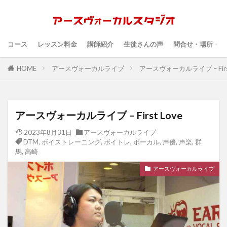
コース
レッスン料金
講師紹介
生徒さんの声
問合せ・場所・時
HOME
アースヴォーカルライブ
アースヴォーカルライブ – First
アースヴォーカルライブ – First Love
2023年8月31日
アースヴォーカルライブ
DTM
,
ボイストレーニング
,
ボイトレ
,
ボーカル
,
声優
,
声楽
,
群
馬
,
高崎
アースヴォーカルライブ